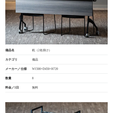
机（2名掛け）
備品
W1500×D450×H720
8
無料