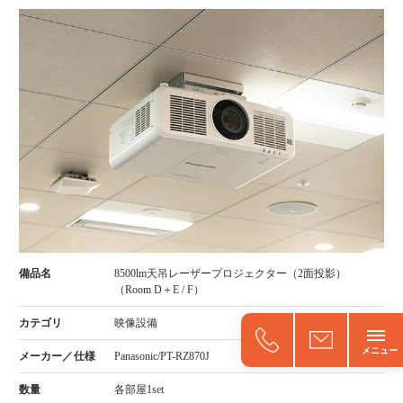
8500lm天吊レーザープロジェクター（2面投影）
（Room D＋E / F）
映像設備
Panasonic/PT-RZ870J
各部屋1set