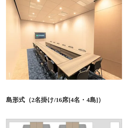
島形式（2名掛け/16席[4名・4島]）