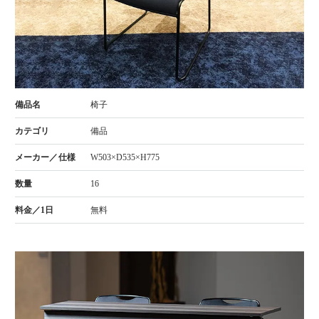
椅子
備品
W503×D535×H775
16
無料