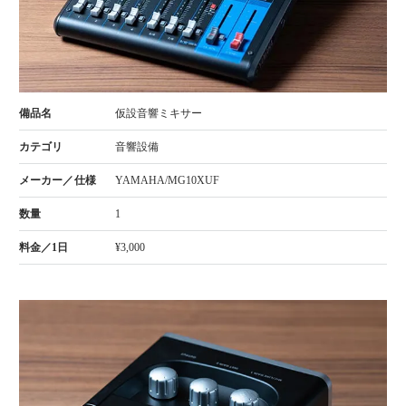
仮設音響ミキサー
音響設備
YAMAHA/MG10XUF
1
¥3,000