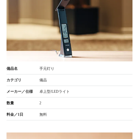
手元灯り
備品
卓上型/LEDライト
2
無料