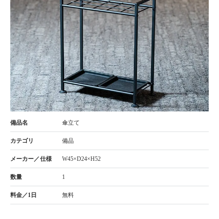
傘立て
備品
W45×D24×H52
1
無料