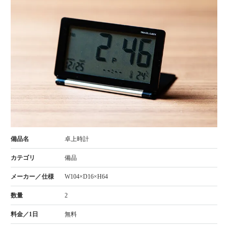
卓上時計
備品
W104×D16×H64
2
無料