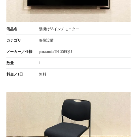
壁掛け55インチモニター
映像設備
panasonic/TH-55EQ1J
1
無料