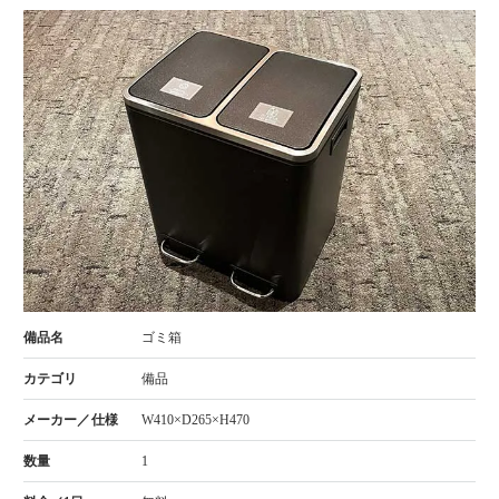
ゴミ箱
備品
W410×D265×H470
1