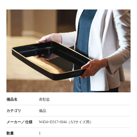
表彰盆
備品
W454×D317×H44（A3サイズ用）
1